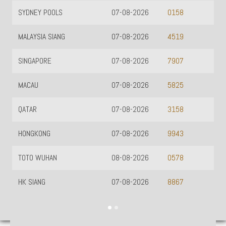
SYDNEY POOLS
07-08-2026
0158
MALAYSIA SIANG
07-08-2026
4519
SINGAPORE
07-08-2026
7907
MACAU
07-08-2026
5825
QATAR
07-08-2026
3158
HONGKONG
07-08-2026
9943
TOTO WUHAN
08-08-2026
0578
HK SIANG
07-08-2026
8867