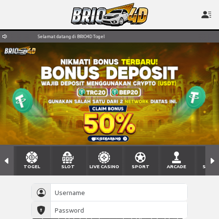
Selamat datang di BRIO4D Togel
Selamat datang di BRIO4D Togel
TOGEL
SLOT
LIVE CASINO
SPORT
ARCADE
SABU