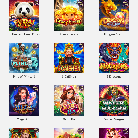
Fu Dai Lian Lian - Panda
Crazy Sheep
Dragon Arena
Pine of Plinko 2
5 CaiShen
5 Dragons
Mega ACE
Xi Bo Ba
Water Margin