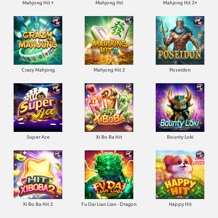
Mahjong Hit +
Mahjong Hit
Mahjong Hit 2+
Crazy Mahjong
Mahjong Hit 2
Poseidon
Super Ace
Xi Bo Ba Hit
Bounty Loki
Xi Bo Ba Hit 2
Fu Dai Lian Lian - Dragon
Happy Hit