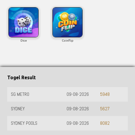
Dice
Coinflip
Togel Result
SG METRO
09-08-2026
5948
SYDNEY
09-08-2026
5627
SYDNEY POOLS
09-08-2026
8082