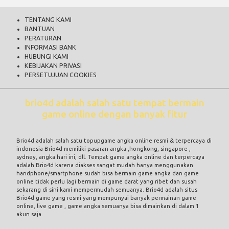
TENTANG KAMI
BANTUAN
PERATURAN
INFORMASI BANK
HUBUNGI KAMI
KEBIJAKAN PRIVASI
PERSETUJUAN COOKIES
brio4d adalah salah satu tempat bermain
game online dengan banyak fitur
Brio4d adalah salah satu
topupgame angka
online resmi & terpercaya di
indonesia
Brio4d memiliki pasaran angka ,hongkong, singapore ,
sydney, angka hari ini, dll. Tempat
game angka online
dan terpercaya
adalah
Brio4d
karena diakses sangat mudah hanya menggunakan
handphone/smartphone sudah bisa bermain game angka dan game
online tidak perlu lagi bermain di
game darat
yang ribet dan susah
sekarang di sini kami mempermudah semuanya. Brio4d adalah situs
Brio4d
game yang resmi yang mempunyai banyak permainan game
online, live game , game angka semuanya bisa dimainkan di dalam 1
akun saja.