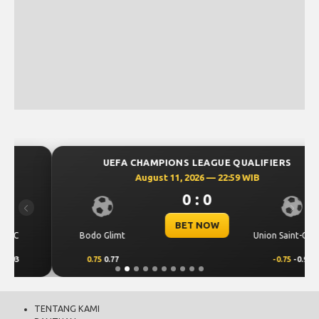
UEFA CHAMPIONS LEAGUE QUALIFIERS
August 11, 2026 — 22:59 WIB
0 : 0
Previous
Next
BET NOW
Bodo Glimt
Union Saint-Gilloise
0.75
0.77
-0.75
-0.95
TENTANG KAMI