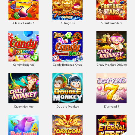
Classic Fruits 7
7 Dragons
5 Fortune Stars
Candy Bonanza
Candy Bonanza Xmas
Crazy Monkey Deluxe
Crazy Monkey
Double Monkey
Diamond 7