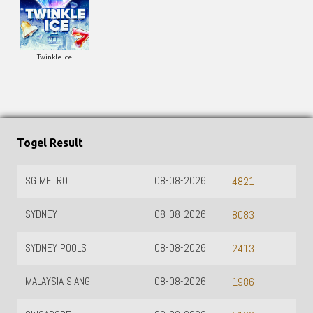
Twinkle Ice
Togel Result
MALAYSIA
08-08-2026
6851
TOTOMACAU 0000
09-08-2026
5131
TOTOMACAU 1300
08-08-2026
0342
TOTOMACAU 1600
08-08-2026
2957