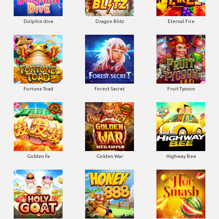
Dolphin dive
Dragon Blitz
Eternal Fire
Fortune Toad
Forest Secret
Fruit Tycoon
Golden Fa
Golden War
Highway Bee