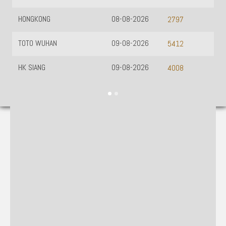
HONGKONG
08-08-2026
2797
TOTO WUHAN
09-08-2026
5412
HK SIANG
09-08-2026
4008