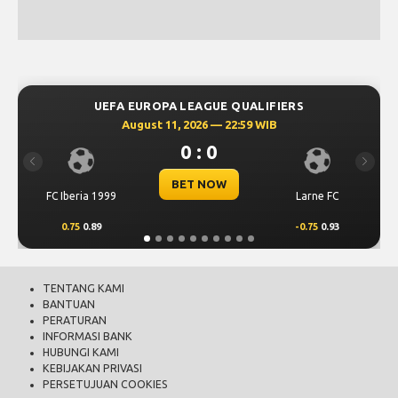
ALIFIERS
SPAIN LA LIGA
9 WIB
August 16, 2026 — 02:30 WIB
0 : 0
Previous
Next
BET NOW
Larne FC
Sevilla
R
-0.75
0.93
0.25
0.95
TENTANG KAMI
BANTUAN
PERATURAN
INFORMASI BANK
HUBUNGI KAMI
KEBIJAKAN PRIVASI
PERSETUJUAN COOKIES