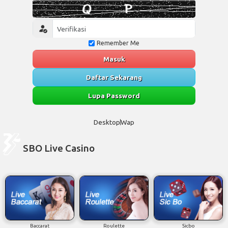
Remember Me
Masuk
Daftar Sekarang
Lupa Password
Desktop
Wap
SBO Live Casino
Baccarat
Roulette
Sicbo