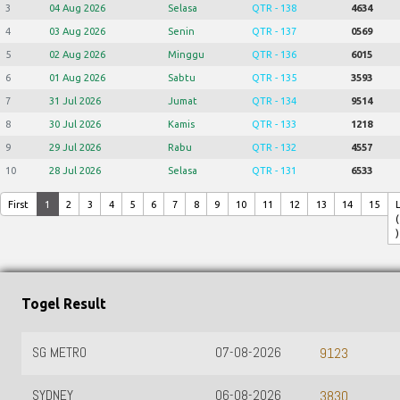
3
04 Aug 2026
Selasa
QTR - 138
4634
4
03 Aug 2026
Senin
QTR - 137
0569
5
02 Aug 2026
Minggu
QTR - 136
6015
6
01 Aug 2026
Sabtu
QTR - 135
3593
7
31 Jul 2026
Jumat
QTR - 134
9514
8
30 Jul 2026
Kamis
QTR - 133
1218
9
29 Jul 2026
Rabu
QTR - 132
4557
10
28 Jul 2026
Selasa
QTR - 131
6533
First
1
2
3
4
5
6
7
8
9
10
11
12
13
14
15
(
)
Togel Result
SG METRO
07-08-2026
9123
SYDNEY
06-08-2026
3830