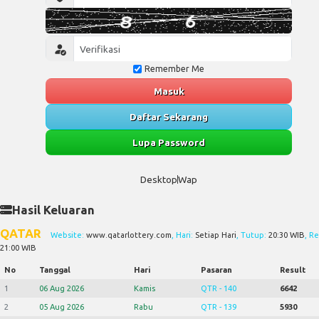
Remember Me
Masuk
Daftar Sekarang
Lupa Password
Desktop
Wap
Hasil Keluaran
QATAR
Website:
www.qatarlottery.com
, Hari:
Setiap Hari
, Tutup:
20:30 WIB
, Re
21:00 WIB
No
Tanggal
Hari
Pasaran
Result
1
06 Aug 2026
Kamis
QTR - 140
6642
2
05 Aug 2026
Rabu
QTR - 139
5930