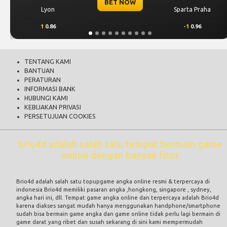
OW
BET NOW
Sparta Praha
SK Sturm Graz
-1
0.96
-0.5
0.95
TENTANG KAMI
BANTUAN
PERATURAN
INFORMASI BANK
HUBUNGI KAMI
KEBIJAKAN PRIVASI
PERSETUJUAN COOKIES
brio4d adalah salah satu tempat bermain game
online dengan banyak fitur
Brio4d adalah salah satu
topupgame angka
online resmi & terpercaya di
indonesia
Brio4d memiliki pasaran angka ,hongkong, singapore , sydney,
angka hari ini, dll. Tempat
game angka online
dan terpercaya adalah
Brio4d
karena diakses sangat mudah hanya menggunakan handphone/smartphone
sudah bisa bermain game angka dan game online tidak perlu lagi bermain di
game darat
yang ribet dan susah sekarang di sini kami mempermudah