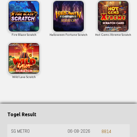
Fire Blaze Scratch
Halloween Fortune Scratch
Hot Gems Xtreme Scratch
Wild Lava Scratch
Togel Result
SG METRO
06-08-2026
MA
8814