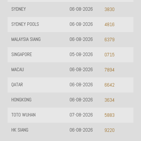
SYDNEY
06-08-2026
TO
3830
SYDNEY POOLS
06-08-2026
TO
4816
MALAYSIA SIANG
06-08-2026
TO
6379
SINGAPORE
05-08-2026
TO
0715
MACAU
06-08-2026
TO
7894
QATAR
06-08-2026
6642
HONGKONG
06-08-2026
3634
TOTO WUHAN
07-08-2026
5883
HK SIANG
06-08-2026
9220