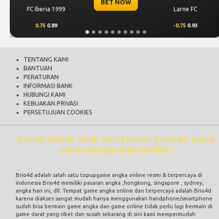
OW
BET NOW
Larne FC
Bodo Glimt
-0.75
0.93
0.75
0.77
TENTANG KAMI
BANTUAN
PERATURAN
INFORMASI BANK
HUBUNGI KAMI
KEBIJAKAN PRIVASI
PERSETUJUAN COOKIES
brio4d adalah salah satu tempat bermain game
online dengan banyak fitur
Brio4d adalah salah satu
topupgame angka
online resmi & terpercaya di
indonesia
Brio4d memiliki pasaran angka ,hongkong, singapore , sydney,
angka hari ini, dll. Tempat
game angka online
dan terpercaya adalah
Brio4d
karena diakses sangat mudah hanya menggunakan handphone/smartphone
sudah bisa bermain game angka dan game online tidak perlu lagi bermain di
game darat
yang ribet dan susah sekarang di sini kami mempermudah