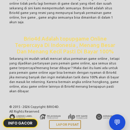
online tidak perlu lagi bermain di
game darat
yang ribet dan susah
sekarang di sini kami mempermudah semuanya. Brio4d adalah situs
Brio4d
game yang resmi yang mempunyai banyak permainan game
online, live game , game angka semuanya bisa dimainkan di dalam 1
akun saja.
Brio4d Adalah topupgame Online
Terpercaya Di Indonesia , Menang Besar
Dan Menang Kecil Pasti Di Bayar 100%
Sekarang ini mudah sekali mencari situs permainan game online , tetapi
yang dijadikan pertanyaan para pemain game online, apa semua
situs
game terpercaya
?menang besar dibayar ? Maka dari itu kami ada untuk
para pemain game online agar bisa bermain dengan nyaman di Brio4d.
jika
menang banyak
dan ingin melakukan tarik dana 100% akan di bayar
dan masuk ke rekening. Karena bermain angka online hongkong, game
online, atau game online lainnya di
Brio4d
menang berapapun pasti
akan dibayar.
© 2015 - 2026 Copyright BRIO4D.
All Rights Reserved.
💬
INFO GACOR
LAPOR PUSAT